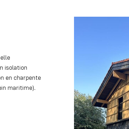
elle
n isolation
ion en charpente
pin maritime).